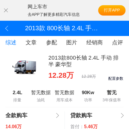
网上车市
打开APP
去APP了解更多精彩汽车信息
2013款 800长轴 2.4L 手动 排半 豪华型
综述
文章
参配
图片
经销商
点评
2013款800长轴 2.4L 手动 排
半 豪华型
12.28万
12.28万
配置参数
2.4L
暂无数据
暂无数据
90Kw
暂无
排量
油耗
用车成本
功率
3年保值率
全款购车
贷款购车
14.06万
首付：
5.46万