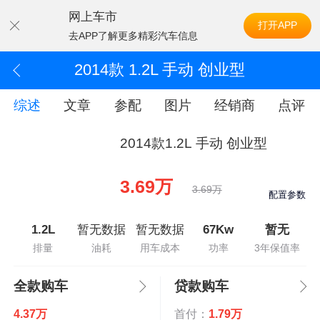
网上车市
打开APP
去APP了解更多精彩汽车信息
2014款 1.2L 手动 创业型
综述
文章
参配
图片
经销商
点评
2014款1.2L 手动 创业型
3.69万
3.69万
配置参数
1.2L
暂无数据
暂无数据
67Kw
暂无
排量
油耗
用车成本
功率
3年保值率
全款购车
贷款购车
4.37万
首付：
1.79万