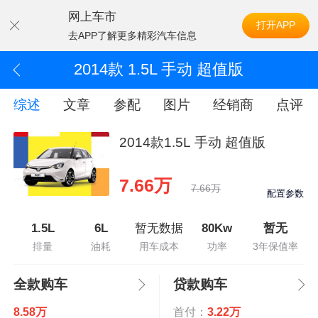
网上车市
打开APP
去APP了解更多精彩汽车信息
2014款 1.5L 手动 超值版
综述
文章
参配
图片
经销商
点评
2014款1.5L 手动 超值版
7.66万
7.66万
配置参数
1.5L
6L
暂无数据
80Kw
暂无
排量
油耗
用车成本
功率
3年保值率
全款购车
贷款购车
8.58万
首付：
3.22万