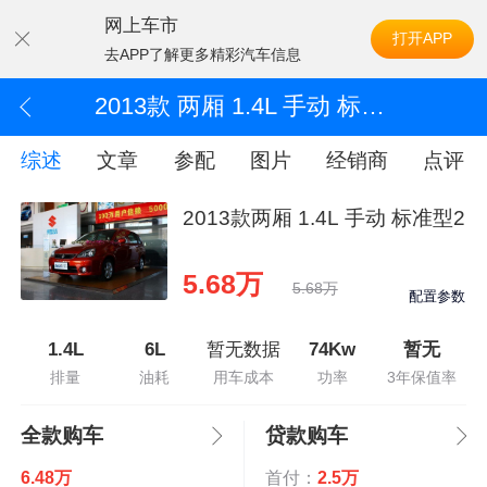
网上车市
打开APP
去APP了解更多精彩汽车信息
2013款 两厢 1.4L 手动 标准型2
综述
文章
参配
图片
经销商
点评
2013款两厢 1.4L 手动 标准型2
5.68万
5.68万
配置参数
1.4L
6L
暂无数据
74Kw
暂无
排量
油耗
用车成本
功率
3年保值率
全款购车
贷款购车
6.48万
首付：
2.5万