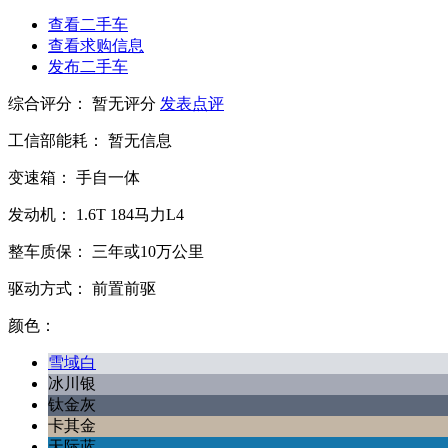
查看二手车
查看求购信息
发布二手车
综合评分：
暂无评分
发表点评
工信部能耗：
暂无信息
变速箱：
手自一体
发动机：
1.6T
184马力L4
整车质保：
三年或10万公里
驱动方式：
前置前驱
颜色：
雪域白
冰川银
钛金灰
卡其金
天际蓝