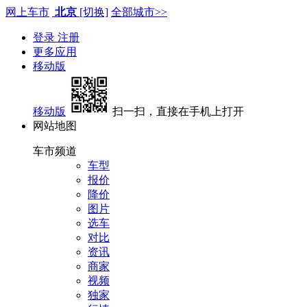
网上车市
北京
[切换]
全部城市>>
登录
注册
更多应用
移动版
移动版
扫一扫，直接在手机上打开
网站地图
车市频道
车型
报价
降价
图片
选车
对比
资讯
商家
视频
独家