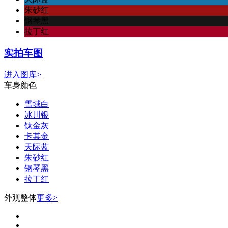
朱砂红
钢琴黑
拉丁红
实拍车图
进入图库>
车身颜色
雪域白
冰川银
钛金灰
卡其金
天际蓝
朱砂红
钢琴黑
拉丁红
外观整体
更多>