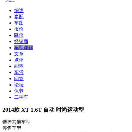
综述
参配
车图
报价
降价
经销商
车型详解
文章
点评
能耗
车贷
问答
论坛
保养
二手车
2014款 XT 1.6T 自动 时尚运动型
选择其他车型
停售车型