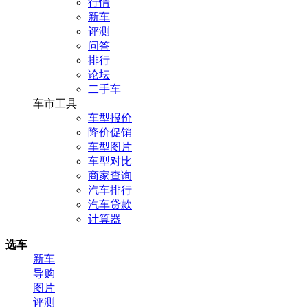
行情
新车
评测
问答
排行
论坛
二手车
车市工具
车型报价
降价促销
车型图片
车型对比
商家查询
汽车排行
汽车贷款
计算器
选车
新车
导购
图片
评测