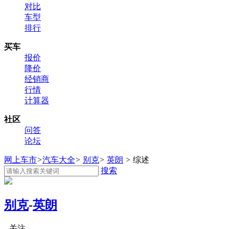
对比
车型
排行
买车
报价
降价
经销商
行情
计算器
社区
问答
论坛
网上车市
>
汽车大全
>
别克
>
英朗
>
综述
搜索
别克
-
英朗
关注