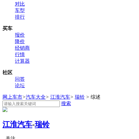
对比
车型
排行
买车
报价
降价
经销商
行情
计算器
社区
问答
论坛
网上车市
>
汽车大全
>
江淮汽车
>
瑞铃
>
综述
搜索
江淮汽车
-
瑞铃
关注