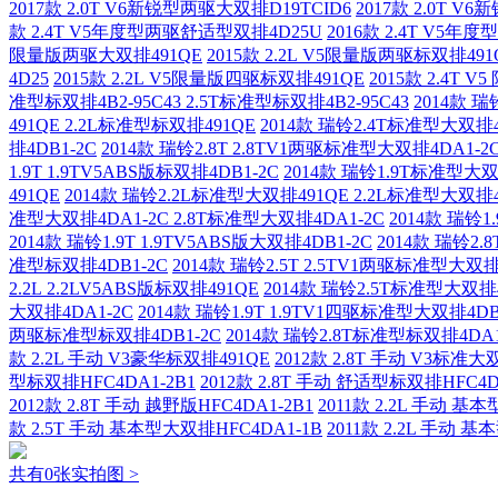
2017款 2.0T V6新锐型两驱大双排D19TCID6
2017款 2.0T V
款 2.4T V5年度型两驱舒适型双排4D25U
2016款 2.4T V5
限量版两驱大双排491QE
2015款 2.2L V5限量版两驱标双排491
4D25
2015款 2.2L V5限量版四驱标双排491QE
2015款 2.4T
准型标双排4B2-95C43 2.5T标准型标双排4B2-95C43
2014款 瑞
491QE 2.2L标准型标双排491QE
2014款 瑞铃2.4T标准型大双排4
排4DB1-2C
2014款 瑞铃2.8T 2.8TV1两驱标准型大双排4DA1-2
1.9T 1.9TV5ABS版标双排4DB1-2C
2014款 瑞铃1.9T标准型大双
491QE
2014款 瑞铃2.2L标准型大双排491QE 2.2L标准型大双排4
准型大双排4DA1-2C 2.8T标准型大双排4DA1-2C
2014款 瑞铃1
2014款 瑞铃1.9T 1.9TV5ABS版大双排4DB1-2C
2014款 瑞铃2.
准型标双排4DB1-2C
2014款 瑞铃2.5T 2.5TV1两驱标准型大双排4
2.2L 2.2LV5ABS版标双排491QE
2014款 瑞铃2.5T标准型大双排4B
大双排4DA1-2C
2014款 瑞铃1.9T 1.9TV1四驱标准型大双排4DB
两驱标准型标双排4DB1-2C
2014款 瑞铃2.8T标准型标双排4DA1
款 2.2L 手动 V3豪华标双排491QE
2012款 2.8T 手动 V3标准大
型标双排HFC4DA1-2B1
2012款 2.8T 手动 舒适型标双排HFC4D
2012款 2.8T 手动 越野版HFC4DA1-2B1
2011款 2.2L 手动 基
款 2.5T 手动 基本型大双排HFC4DA1-1B
2011款 2.2L 手动 
共有0张实拍图 >