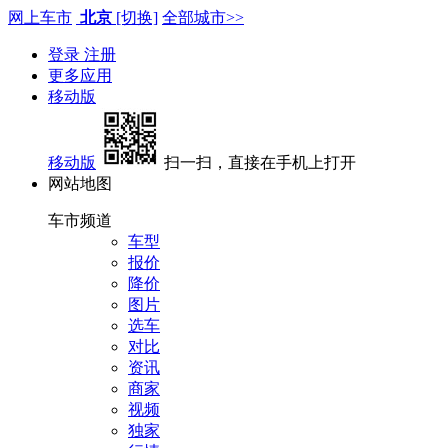
网上车市
北京
[切换]
全部城市>>
登录
注册
更多应用
移动版
移动版
扫一扫，直接在手机上打开
网站地图
车市频道
车型
报价
降价
图片
选车
对比
资讯
商家
视频
独家