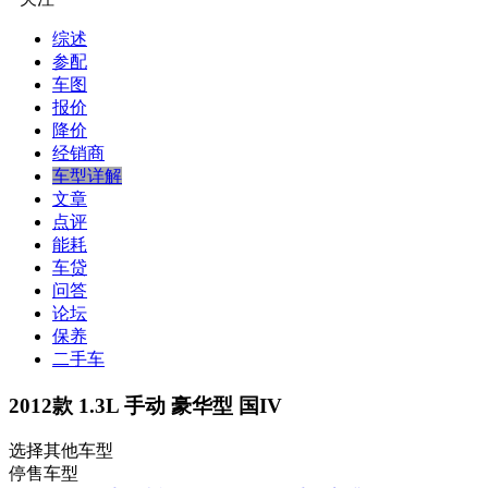
综述
参配
车图
报价
降价
经销商
车型详解
文章
点评
能耗
车贷
问答
论坛
保养
二手车
2012款 1.3L 手动 豪华型 国IV
选择其他车型
停售车型