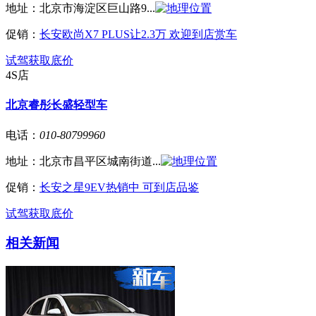
地址：
北京市海淀区巨山路9...
促销：
长安欧尚X7 PLUS让2.3万 欢迎到店赏车
试驾
获取底价
4S店
北京睿彤长盛轻型车
电话：
010-80799960
地址：
北京市昌平区城南街道...
促销：
长安之星9EV热销中 可到店品鉴
试驾
获取底价
相关新闻