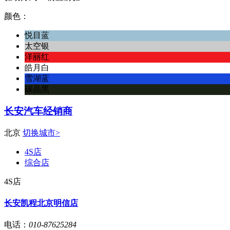
颜色：
悦目蓝
太空银
洋丽红
皓月白
雪湖蓝
碳晶黑
长安汽车经销商
北京
切换城市>
4S店
综合店
4S店
长安凯程北京明信店
电话：
010-87625284