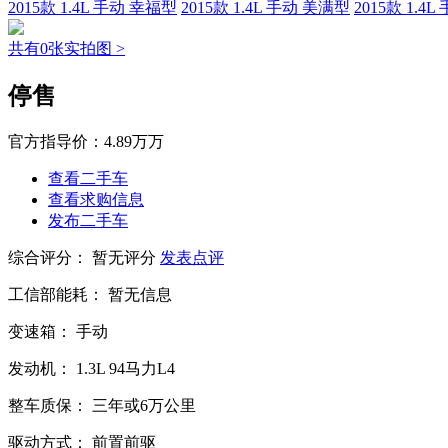
2015款 1.4L 手动 幸福型
2015款 1.4L 手动 美满型
2015款 1.4
共有0张实拍图 >
停售
官方指导价：
4.89万万
查看二手车
查看求购信息
发布二手车
综合评分：
暂无评分
发表点评
工信部能耗：
暂无信息
变速箱：
手动
发动机：
1.3L
94马力L4
整车质保：
三年或6万公里
驱动方式：
前置前驱