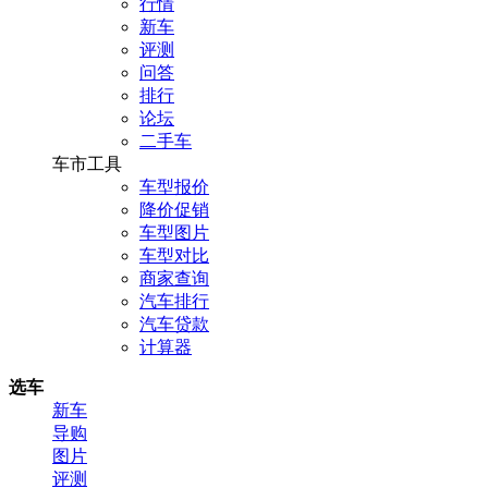
行情
新车
评测
问答
排行
论坛
二手车
车市工具
车型报价
降价促销
车型图片
车型对比
商家查询
汽车排行
汽车贷款
计算器
选车
新车
导购
图片
评测