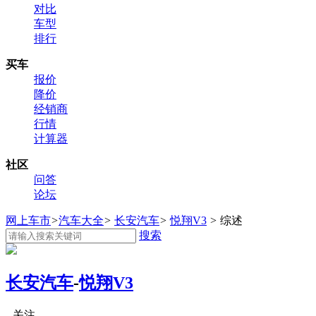
对比
车型
排行
买车
报价
降价
经销商
行情
计算器
社区
问答
论坛
网上车市
>
汽车大全
>
长安汽车
>
悦翔V3
>
综述
搜索
长安汽车
-
悦翔V3
关注