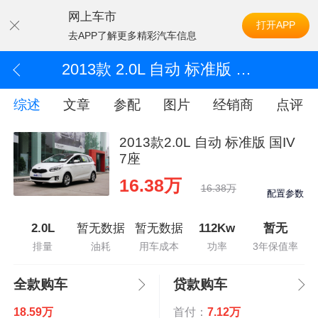
网上车市
打开APP
去APP了解更多精彩汽车信息
2013款 2.0L 自动 标准版 国IV 7座
综述
文章
参配
图片
经销商
点评
2013款2.0L 自动 标准版 国IV
7座
16.38万
16.38万
配置参数
2.0L
暂无数据
暂无数据
112Kw
暂无
排量
油耗
用车成本
功率
3年保值率
全款购车
贷款购车
18.59万
首付：
7.12万