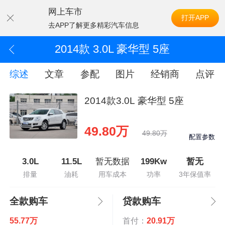
网上车市
打开APP
去APP了解更多精彩汽车信息
2014款 3.0L 豪华型 5座
综述
文章
参配
图片
经销商
点评
2014款3.0L 豪华型 5座
49.80万
49.80万
配置参数
3.0L
11.5L
暂无数据
199Kw
暂无
排量
油耗
用车成本
功率
3年保值率
全款购车
贷款购车
55.77万
首付：
20.91万