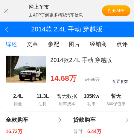
网上车市
打开APP
去APP了解更多精彩汽车信息
2014款 2.4L 手动 穿越版
综述
文章
参配
图片
经销商
点评
2014款2.4L 手动 穿越版
14.68万
14.68万
配置参数
2.4L
11.3L
暂无数据
105Kw
暂无
排量
油耗
用车成本
功率
3年保值率
全款购车
贷款购车
16.72万
首付：
6.44万