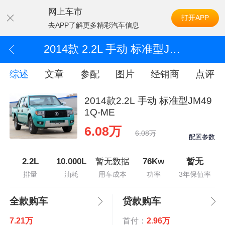
网上车市
打开APP
去APP了解更多精彩汽车信息
2014款 2.2L 手动 标准型JM491Q-ME
综述
文章
参配
图片
经销商
点评
2014款2.2L 手动 标准型JM49
1Q-ME
6.08万
6.08万
配置参数
2.2L
10.000L
暂无数据
76Kw
暂无
排量
油耗
用车成本
功率
3年保值率
全款购车
贷款购车
7.21万
首付：
2.96万