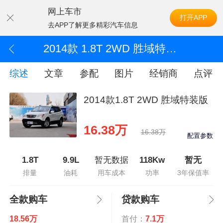
网上车市
打开APP
去APP了解更多精彩汽车信息
2014款 1.8T 2WD 胜域特装版
综述
文章
参配
图片
经销商
点评
2014款1.8T 2WD 胜域特装版
16.38万
16.38万
配置参数
1.8T
9.9L
暂无数据
118Kw
暂无
排量
油耗
用车成本
功率
3年保值率
全款购车
贷款购车
18.56万
首付：
7.1万