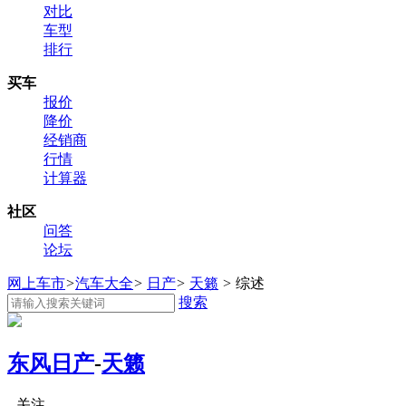
对比
车型
排行
买车
报价
降价
经销商
行情
计算器
社区
问答
论坛
网上车市
>
汽车大全
>
日产
>
天籁
>
综述
搜索
东风日产
-
天籁
关注