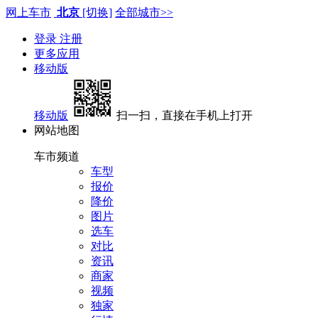
网上车市
北京
[切换]
全部城市>>
登录
注册
更多应用
移动版
移动版
扫一扫，直接在手机上打开
网站地图
车市频道
车型
报价
降价
图片
选车
对比
资讯
商家
视频
独家