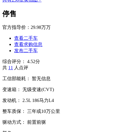
停售
官方指导价：
29.98万万
查看二手车
查看求购信息
发布二手车
综合评分：
4.52分
共
11
人点评
工信部能耗：
暂无信息
变速箱：
无级变速(CVT)
发动机：
2.5L
186马力L4
整车质保：
三年或10万公里
驱动方式：
前置前驱