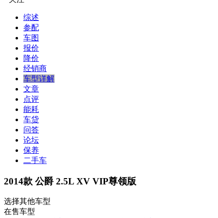
综述
参配
车图
报价
降价
经销商
车型详解
文章
点评
能耗
车贷
问答
论坛
保养
二手车
2014款 公爵 2.5L XV VIP尊领版
选择其他车型
在售车型