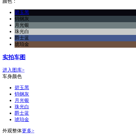
颜色：
碧玉黑
钨钢灰
月光银
珠光白
爵士蓝
琥珀金
实拍车图
进入图库>
车身颜色
碧玉黑
钨钢灰
月光银
珠光白
爵士蓝
琥珀金
外观整体
更多>