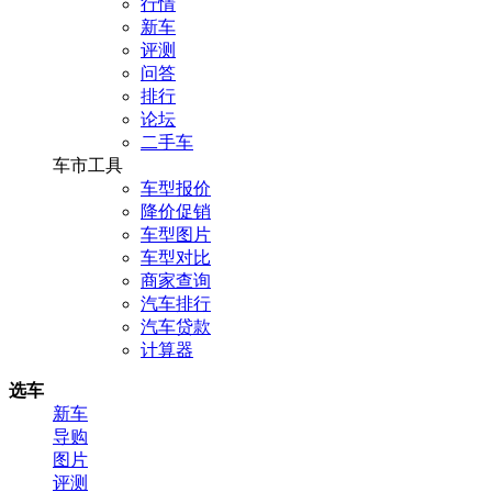
行情
新车
评测
问答
排行
论坛
二手车
车市工具
车型报价
降价促销
车型图片
车型对比
商家查询
汽车排行
汽车贷款
计算器
选车
新车
导购
图片
评测