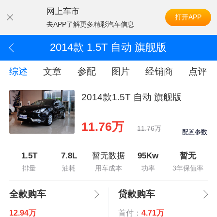
网上车市
打开APP
去APP了解更多精彩汽车信息
2014款 1.5T 自动 旗舰版
综述
文章
参配
图片
经销商
点评
2014款1.5T 自动 旗舰版
11.76万
11.76万
配置参数
1.5T
7.8L
暂无数据
95Kw
暂无
排量
油耗
用车成本
功率
3年保值率
全款购车
贷款购车
12.94万
首付：
4.71万