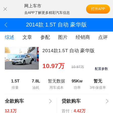
网上车市
打开APP
去APP了解更多精彩汽车信息
2014款 1.5T 自动 豪华版
综述
文章
参配
图片
经销商
点评
2014款1.5T 自动 豪华版
10.97万
10.97万
配置参数
1.5T
7.8L
暂无数据
95Kw
暂无
排量
油耗
用车成本
功率
3年保值率
全款购车
贷款购车
12.1万
首付：
4.42万