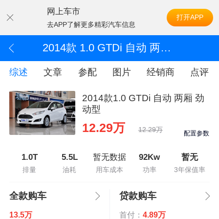
网上车市
打开APP
去APP了解更多精彩汽车信息
2014款 1.0 GTDi 自动 两厢 劲动型
综述
文章
参配
图片
经销商
点评
2014款1.0 GTDi 自动 两厢 劲
动型
12.29万
12.29万
配置参数
1.0T
5.5L
暂无数据
92Kw
暂无
排量
油耗
用车成本
功率
3年保值率
全款购车
贷款购车
13.5万
首付：
4.89万