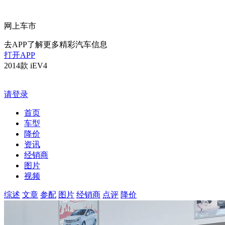
网上车市
去APP了解更多精彩汽车信息
打开APP
2014款 iEV4
请登录
首页
车型
降价
资讯
经销商
图片
视频
综述
文章
参配
图片
经销商
点评
降价