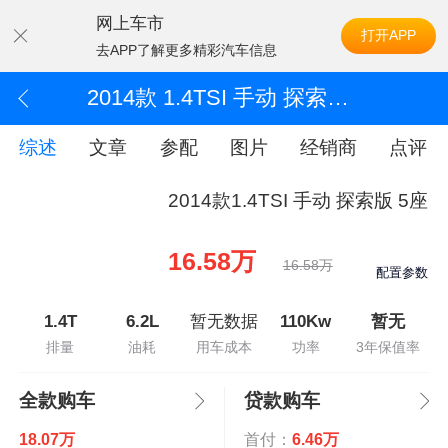
网上车市
打开APP
去APP了解更多精彩汽车信息
2014款 1.4TSI 手动 探索版 5座
综述
文章
参配
图片
经销商
点评
2014款1.4TSI 手动 探索版 5座
16.58万
16.58万
配置参数
1.4T
6.2L
暂无数据
110Kw
暂无
排量
油耗
用车成本
功率
3年保值率
全款购车
贷款购车
18.07万
首付：
6.46万