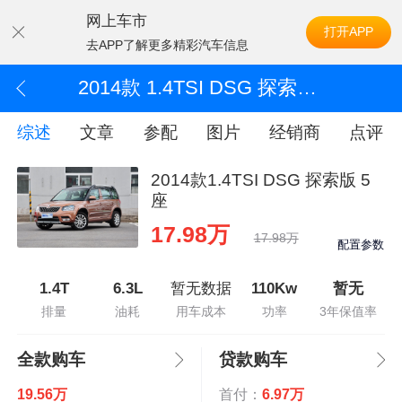
网上车市
打开APP
去APP了解更多精彩汽车信息
2014款 1.4TSI DSG 探索版 5座
综述
文章
参配
图片
经销商
点评
2014款1.4TSI DSG 探索版 5
座
17.98万
17.98万
配置参数
1.4T
6.3L
暂无数据
110Kw
暂无
排量
油耗
用车成本
功率
3年保值率
全款购车
贷款购车
19.56万
首付：
6.97万