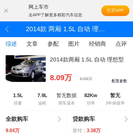
网上车市
打开APP
去APP了解更多精彩汽车信息
2014款 两厢 1.5L 自动 理想型
综述
文章
参配
图片
经销商
点评
2014款两厢 1.5L 自动 理想型
8.09万
8.09万
配置参数
1.5L
7.9L
暂无数据
82Kw
暂无
排量
油耗
用车成本
功率
3年保值率
全款购车
贷款购车
9.04万
首付：
3.38万