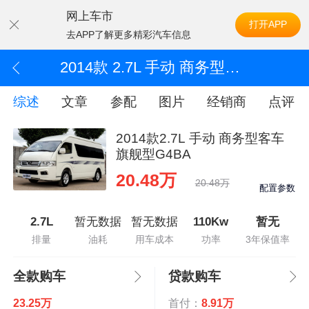
网上车市
打开APP
去APP了解更多精彩汽车信息
2014款 2.7L 手动 商务型客车旗舰型G4BA
综述
文章
参配
图片
经销商
点评
2014款2.7L 手动 商务型客车
旗舰型G4BA
20.48万
20.48万
配置参数
2.7L
暂无数据
暂无数据
110Kw
暂无
排量
油耗
用车成本
功率
3年保值率
全款购车
贷款购车
23.25万
首付：
8.91万