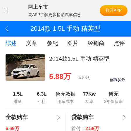
网上车市
打开APP
去APP了解更多精彩汽车信息
2014款 1.5L 手动 精英型
综述
文章
参配
图片
经销商
点评
2014款1.5L 手动 精英型
5.88万
5.88万
配置参数
1.5L
6.3L
暂无数据
77Kw
暂无
排量
油耗
用车成本
功率
3年保值率
全款购车
贷款购车
6.69万
首付：
2.58万