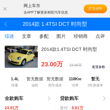
网上车市
打开APP
去APP了解更多精彩汽车信息
2014款 1.4TSI DCT 时尚型
综述
文章
参配
图片
经销商
点评
2014款1.4TSI DCT 时尚型
23.00万
23.00万
配置参数
1.4L
暂无数据
暂无数据
118Kw
暂无
排量
油耗
用车成本
功率
3年保值率
全款购车
贷款购车
24.91万
首付：
8.81万