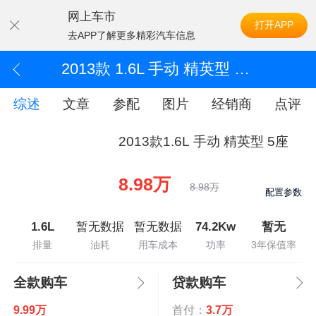
网上车市
打开APP
去APP了解更多精彩汽车信息
2013款 1.6L 手动 精英型 5座
综述
文章
参配
图片
经销商
点评
2013款1.6L 手动 精英型 5座
8.98万
8.98万
配置参数
1.6L
暂无数据
暂无数据
74.2Kw
暂无
排量
油耗
用车成本
功率
3年保值率
全款购车
贷款购车
9.99万
首付：
3.7万