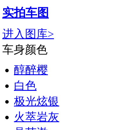
实拍车图
进入图库>
车身颜色
醇醉樱
白色
极光炫银
火萃岩灰