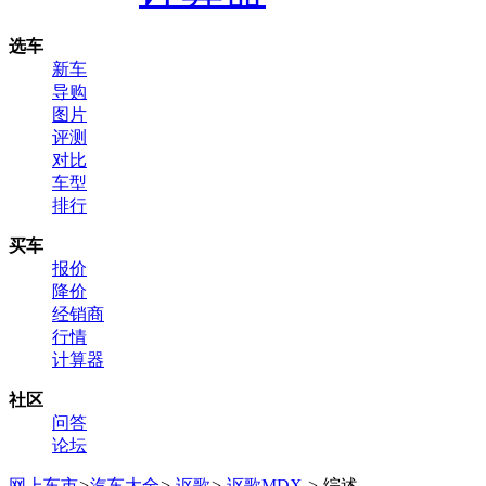
选车
新车
导购
图片
评测
对比
车型
排行
买车
报价
降价
经销商
行情
计算器
社区
问答
论坛
网上车市
>
汽车大全
>
讴歌
>
讴歌MDX
>
综述