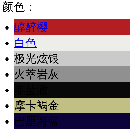
颜色：
醇醉樱
白色
极光炫银
火萃岩灰
晶莹澈
摩卡褐金
巴厘海蓝