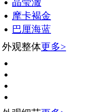
晶莹澈
摩卡褐金
巴厘海蓝
外观整体
更多>