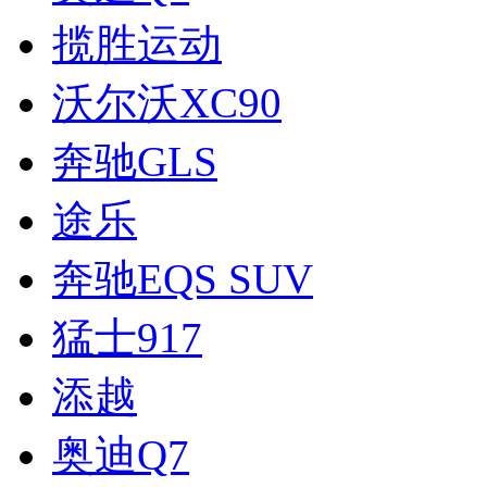
揽胜运动
沃尔沃XC90
奔驰GLS
途乐
奔驰EQS SUV
猛士917
添越
奥迪Q7