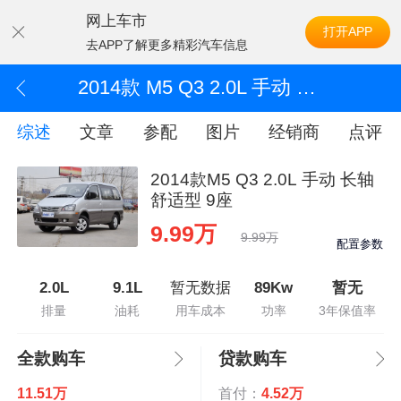
网上车市
打开APP
去APP了解更多精彩汽车信息
2014款 M5 Q3 2.0L 手动 长轴舒适型 9座
综述
文章
参配
图片
经销商
点评
2014款M5 Q3 2.0L 手动 长轴
舒适型 9座
9.99万
9.99万
配置参数
2.0L
9.1L
暂无数据
89Kw
暂无
排量
油耗
用车成本
功率
3年保值率
全款购车
贷款购车
11.51万
首付：
4.52万