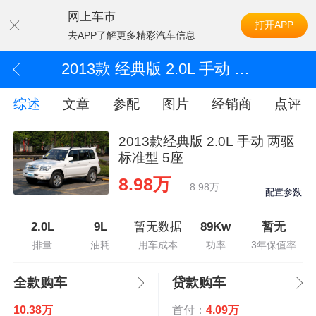
网上车市
打开APP
去APP了解更多精彩汽车信息
2013款 经典版 2.0L 手动 两驱 标准型 5座
综述
文章
参配
图片
经销商
点评
2013款经典版 2.0L 手动 两驱
标准型 5座
8.98万
8.98万
配置参数
2.0L
9L
暂无数据
89Kw
暂无
排量
油耗
用车成本
功率
3年保值率
全款购车
贷款购车
10.38万
首付：
4.09万