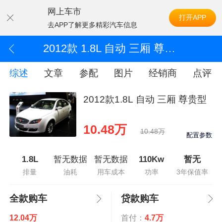
网上车市
打开APP
去APP了解更多精彩汽车信息
2012款 1.8L 自动 三厢 尊贵型
综述
文章
参配
图片
经销商
点评
2012款1.8L 自动 三厢 尊贵型
10.48万
10.48万
配置参数
1.8L
暂无数据
暂无数据
110Kw
暂无
排量
油耗
用车成本
功率
3年保值率
全款购车
贷款购车
12.04万
首付：
4.7万