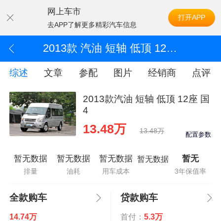
网上车市
打开APP
去APP了解更多精彩汽车信息
2013款 汽油 短轴 低顶 12座 国4
综述
文章
参配
图片
经销商
点评
2013款汽油 短轴 低顶 12座 国
4
13.48万
13.48万
配置参数
暂无数据
暂无数据
暂无数据
暂无
暂无数据
排量
油耗
用车成本
3年保值率
全款购车
贷款购车
14.74万
首付：
5.3万