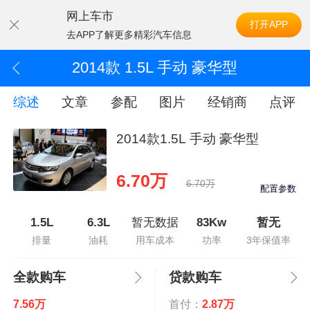
网上车市
打开APP
去APP了解更多精彩汽车信息
2014款 1.5L 手动 豪华型
综述
文章
参配
图片
经销商
点评
2014款1.5L 手动 豪华型
6.70万
6.70万
配置参数
1.5L
6.3L
暂无数据
83Kw
暂无
排量
油耗
用车成本
功率
3年保值率
全款购车
贷款购车
7.56万
首付：
2.87万