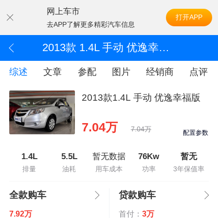
网上车市
打开APP
去APP了解更多精彩汽车信息
2013款 1.4L 手动 优逸幸福版
综述
文章
参配
图片
经销商
点评
2013款1.4L 手动 优逸幸福版
7.04万
7.04万
配置参数
1.4L
5.5L
暂无数据
76Kw
暂无
排量
油耗
用车成本
功率
3年保值率
全款购车
贷款购车
7.92万
首付：
3万