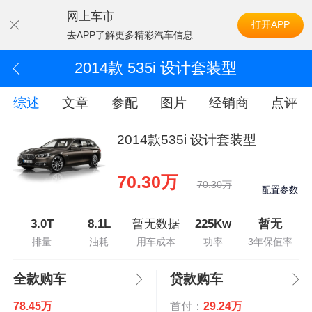
网上车市
打开APP
去APP了解更多精彩汽车信息
2014款 535i 设计套装型
综述
文章
参配
图片
经销商
点评
2014款535i 设计套装型
70.30万
70.30万
配置参数
3.0T
8.1L
暂无数据
225Kw
暂无
排量
油耗
用车成本
功率
3年保值率
全款购车
贷款购车
78.45万
首付：
29.24万