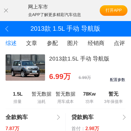
网上车市
打开APP
去APP了解更多精彩汽车信息
2013款 1.5L 手动 导航版
综述
文章
参配
图片
经销商
点评
2013款1.5L 手动 导航版
6.99万
6.99万
配置参数
1.5L
暂无数据
暂无数据
78Kw
暂无
排量
油耗
用车成本
功率
3年保值率
全款购车
贷款购车
7.87万
首付：
2.98万