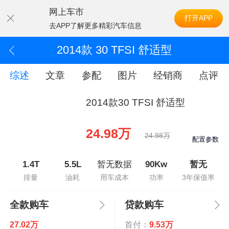
网上车市
打开APP
去APP了解更多精彩汽车信息
2014款 30 TFSI 舒适型
综述
文章
参配
图片
经销商
点评
2014款30 TFSI 舒适型
24.98万
24.98万
配置参数
1.4T
5.5L
暂无数据
90Kw
暂无
排量
油耗
用车成本
功率
3年保值率
全款购车
贷款购车
27.02万
首付：
9.53万