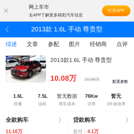
网上车市
打开APP
去APP了解更多精彩汽车信息
2013款 1.6L 手动 尊贵型
综述
文章
参配
图片
经销商
点评
2013款1.6L 手动 尊贵型
10.08万
10.08万
配置参数
1.6L
7.5L
暂无数据
76Kw
暂无
排量
油耗
用车成本
功率
3年保值率
全款购车
贷款购车
11.16万
首付：
4.1万