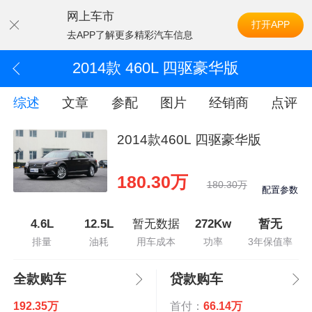
网上车市
打开APP
去APP了解更多精彩汽车信息
2014款 460L 四驱豪华版
综述
文章
参配
图片
经销商
点评
2014款460L 四驱豪华版
180.30万
180.30万
配置参数
4.6L
12.5L
暂无数据
272Kw
暂无
排量
油耗
用车成本
功率
3年保值率
全款购车
贷款购车
192.35万
首付：
66.14万