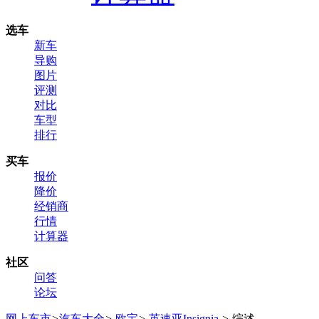
选车
新车
导购
图片
评测
对比
车型
排行
买车
报价
降价
经销商
行情
计算器
社区
问答
论坛
网上车市
>
汽车大全
>
欧宝
>
英速亚Insignia
>
综述