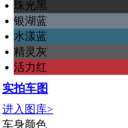
珠光黑
银湖蓝
水漾蓝
精灵灰
活力红
实拍车图
进入图库>
车身颜色