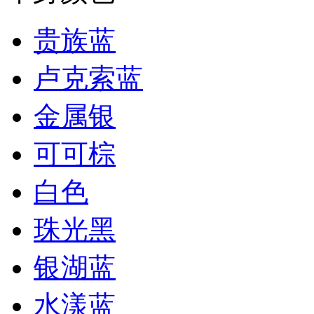
贵族蓝
卢克索蓝
金属银
可可棕
白色
珠光黑
银湖蓝
水漾蓝