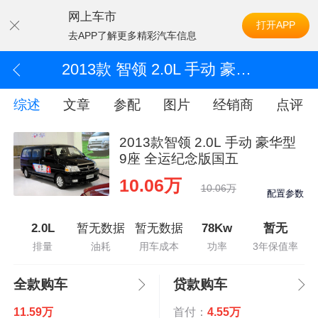
网上车市
打开APP
去APP了解更多精彩汽车信息
2013款 智领 2.0L 手动 豪华型 9座 全运纪念版国五
综述
文章
参配
图片
经销商
点评
2013款智领 2.0L 手动 豪华型
9座 全运纪念版国五
10.06万
10.06万
配置参数
2.0L
暂无数据
暂无数据
78Kw
暂无
排量
油耗
用车成本
功率
3年保值率
全款购车
贷款购车
11.59万
首付：
4.55万