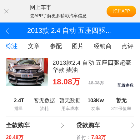
网上车市
打开APP
去APP了解更多精彩汽车信息
2013款 2.4 自动 五座四驱超豪华款 柴油
综述
文章
参配
图片
经销商
点评
2013款2.4 自动 五座四驱超豪
华款 柴油
18.08万
18.08万
配置参数
2.4T
暂无数据
暂无数据
103Kw
暂无
排量
油耗
用车成本
功率
3年保值率
全款购车
贷款购车
20.48万
首付：
7.83万