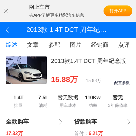
网上车市
打开APP
去APP了解更多精彩汽车信息
2013款 1.4T DCT 周年纪念版
综述
文章
参配
图片
经销商
点评
2013款1.4T DCT 周年纪念版
15.88万
15.88万
配置参数
1.4T
7.5L
暂无数据
110Kw
暂无
排量
油耗
用车成本
功率
3年保值率
全款购车
贷款购车
17.32万
首付：
6.21万