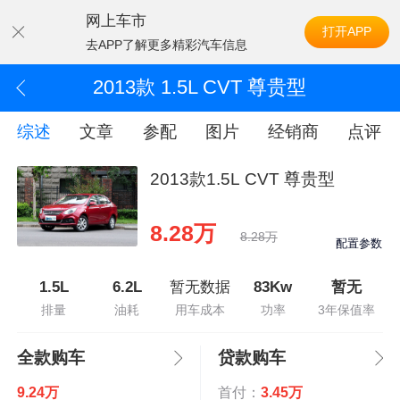
网上车市
打开APP
去APP了解更多精彩汽车信息
2013款 1.5L CVT 尊贵型
综述
文章
参配
图片
经销商
点评
2013款1.5L CVT 尊贵型
8.28万
8.28万
配置参数
1.5L
6.2L
暂无数据
83Kw
暂无
排量
油耗
用车成本
功率
3年保值率
全款购车
贷款购车
9.24万
首付：
3.45万