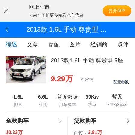
网上车市
打开APP
去APP了解更多精彩汽车信息
2013款 1.6L 手动 尊贵型 5座
综述
文章
参配
图片
经销商
点评
2013款1.6L 手动 尊贵型 5座
9.29万
9.29万
配置参数
1.6L
6.6L
暂无数据
90Kw
暂无
排量
油耗
用车成本
功率
3年保值率
全款购车
贷款购车
10.32万
首付：
3.81万