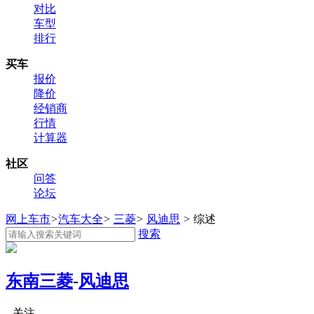
对比
车型
排行
买车
报价
降价
经销商
行情
计算器
社区
问答
论坛
网上车市
>
汽车大全
>
三菱
>
风迪思
>
综述
搜索
东南三菱
-
风迪思
关注