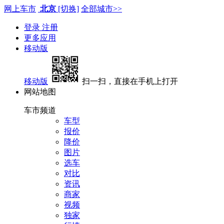
网上车市
北京
[切换]
全部城市>>
登录
注册
更多应用
移动版
移动版
扫一扫，直接在手机上打开
网站地图
车市频道
车型
报价
降价
图片
选车
对比
资讯
商家
视频
独家