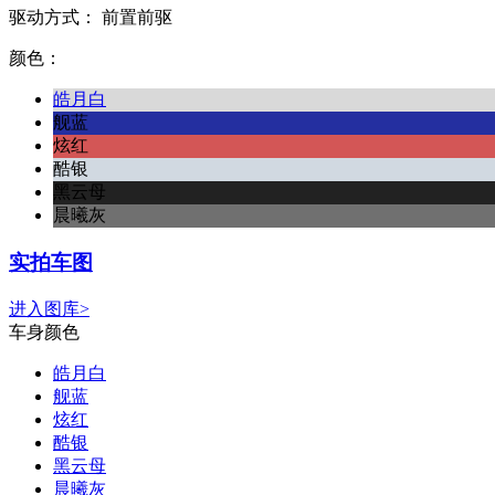
驱动方式：
前置前驱
颜色：
皓月白
舰蓝
炫红
酷银
黑云母
晨曦灰
实拍车图
进入图库>
车身颜色
皓月白
舰蓝
炫红
酷银
黑云母
晨曦灰