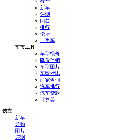
行情
新车
评测
问答
排行
论坛
二手车
车市工具
车型报价
降价促销
车型图片
车型对比
商家查询
汽车排行
汽车贷款
计算器
选车
新车
导购
图片
评测