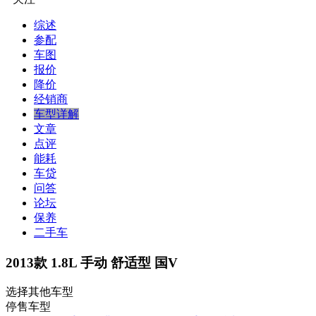
综述
参配
车图
报价
降价
经销商
车型详解
文章
点评
能耗
车贷
问答
论坛
保养
二手车
2013款 1.8L 手动 舒适型 国V
选择其他车型
停售车型