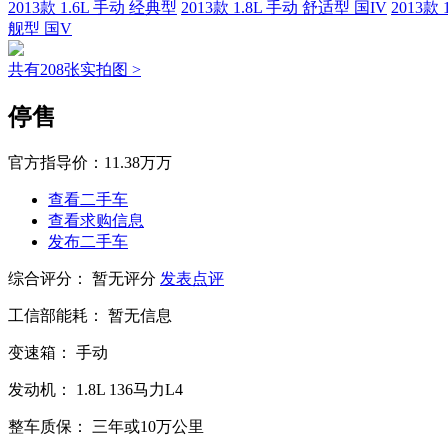
2013款 1.6L 手动 经典型
2013款 1.8L 手动 舒适型 国IV
2013款 
舰型 国V
共有208张实拍图 >
停售
官方指导价：
11.38万万
查看二手车
查看求购信息
发布二手车
综合评分：
暂无评分
发表点评
工信部能耗：
暂无信息
变速箱：
手动
发动机：
1.8L
136马力L4
整车质保：
三年或10万公里