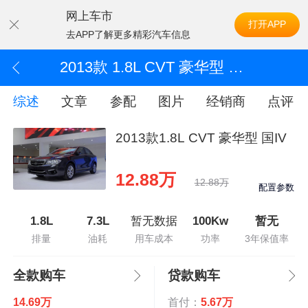
网上车市
打开APP
去APP了解更多精彩汽车信息
2013款 1.8L CVT 豪华型 国IV
综述
文章
参配
图片
经销商
点评
2013款1.8L CVT 豪华型 国IV
12.88万
12.88万
配置参数
1.8L
7.3L
暂无数据
100Kw
暂无
排量
油耗
用车成本
功率
3年保值率
全款购车
贷款购车
14.69万
首付：
5.67万