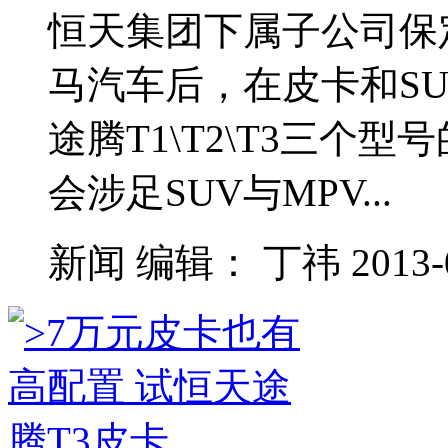
恒天集团下属子公司保
马汽车后，在皮卡和S
途腾T1\T2\T3三个
会涉足SUV与MPV...
新闻
编辑：
丁祎
2013-