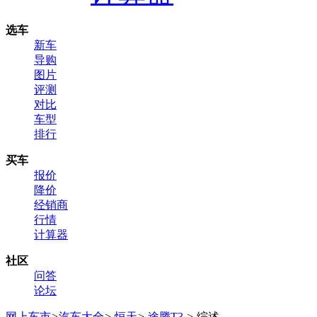
选车
新车
导购
图片
评测
对比
车型
排行
买车
报价
降价
经销商
行情
计算器
社区
问答
论坛
网上车市
>
汽车大全
>
恒天
>
途腾T3
>
综述