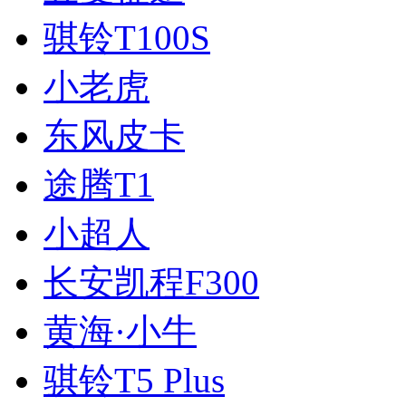
骐铃T100S
小老虎
东风皮卡
途腾T1
小超人
长安凯程F300
黄海·小牛
骐铃T5 Plus