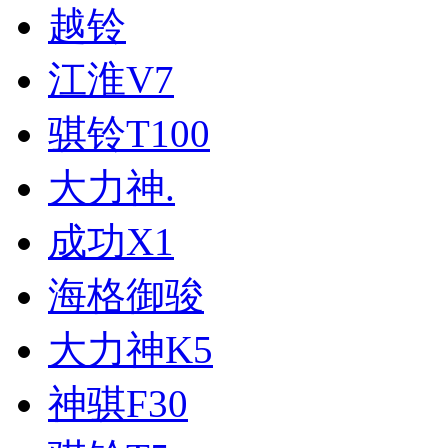
越铃
江淮V7
骐铃T100
大力神.
成功X1
海格御骏
大力神K5
神骐F30