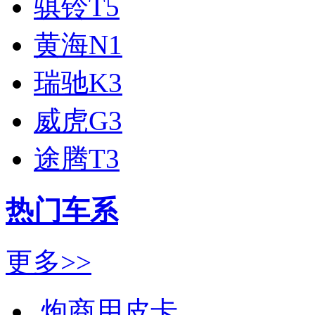
骐铃T5
黄海N1
瑞驰K3
威虎G3
途腾T3
热门车系
更多>>
炮商用皮卡