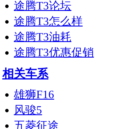
途腾T3论坛
途腾T3怎么样
途腾T3油耗
途腾T3优惠促销
相关车系
雄狮F16
风骏5
五菱征途