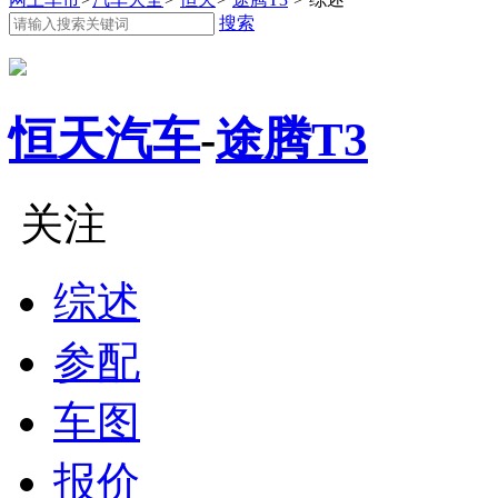
搜索
恒天汽车
-
途腾T3
关注
综述
参配
车图
报价