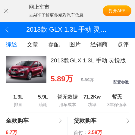
网上车市
打开APP
去APP了解更多精彩汽车信息
2013款 GLX 1.3L 手动 灵悦版
综述
文章
参配
图片
经销商
点评
2013款GLX 1.3L 手动 灵悦版
5.89万
5.89万
配置参数
1.3L
5.9L
暂无数据
71.2Kw
暂无
排量
油耗
用车成本
功率
3年保值率
全款购车
贷款购车
6.7万
首付：
2.58万