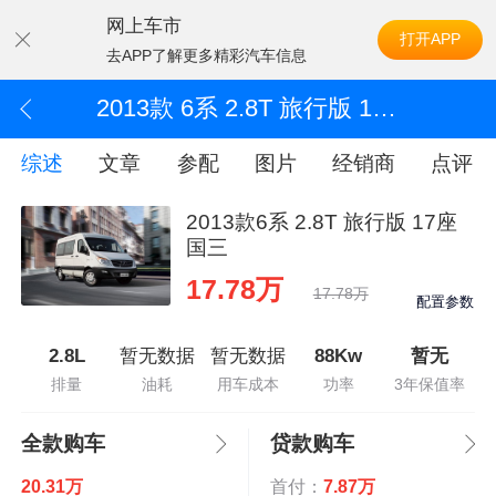
网上车市
打开APP
去APP了解更多精彩汽车信息
2013款 6系 2.8T 旅行版 17座 国三
综述
文章
参配
图片
经销商
点评
2013款6系 2.8T 旅行版 17座
国三
17.78万
17.78万
配置参数
2.8L
暂无数据
暂无数据
88Kw
暂无
排量
油耗
用车成本
功率
3年保值率
全款购车
贷款购车
20.31万
首付：
7.87万