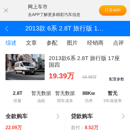
网上车市
打开APP
去APP了解更多精彩汽车信息
2013款 6系 2.8T 旅行版 17座 国四
综述
文章
参配
图片
经销商
点评
2013款6系 2.8T 旅行版 17座
国四
19.39万
19.39万
配置参数
2.8T
暂无数据
暂无数据
88Kw
暂无
排量
油耗
用车成本
功率
3年保值率
全款购车
贷款购车
22.09万
首付：
8.52万