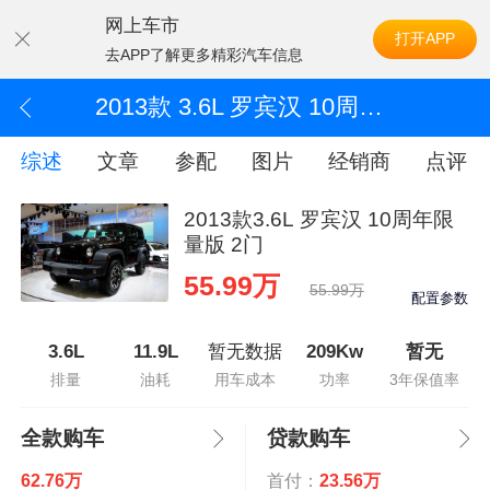
网上车市
打开APP
去APP了解更多精彩汽车信息
2013款 3.6L 罗宾汉 10周年限量版 2门
综述
文章
参配
图片
经销商
点评
2013款3.6L 罗宾汉 10周年限
量版 2门
55.99万
55.99万
配置参数
3.6L
11.9L
暂无数据
209Kw
暂无
排量
油耗
用车成本
功率
3年保值率
全款购车
贷款购车
62.76万
首付：
23.56万