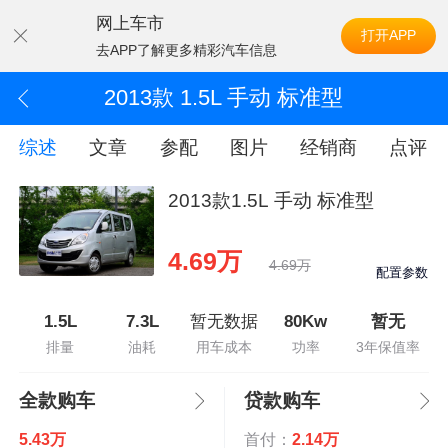
网上车市
打开APP
去APP了解更多精彩汽车信息
2013款 1.5L 手动 标准型
综述
文章
参配
图片
经销商
点评
2013款1.5L 手动 标准型
4.69万
4.69万
配置参数
1.5L
7.3L
暂无数据
80Kw
暂无
排量
油耗
用车成本
功率
3年保值率
全款购车
贷款购车
5.43万
首付：
2.14万